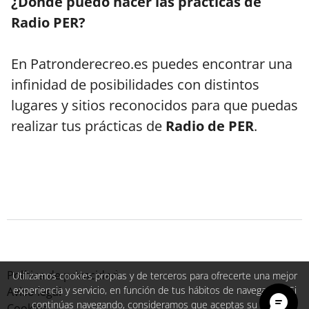
¿Dónde puedo hacer las prácticas de
Radio PER?
En Patronderecreo.es puedes encontrar una
infinidad de posibilidades con distintos
lugares y sitios reconocidos para que puedas
realizar tus prácticas de
Radio de PER
.
Política de privacidad
Utilizamos cookies propias y de terceros para ofrecerte una mejor
experiencia y servicio, en función de tus hábitos de navegación. Si
Aviso legal
continúas navegando, consideramos que aceptas su uso.
Cookies