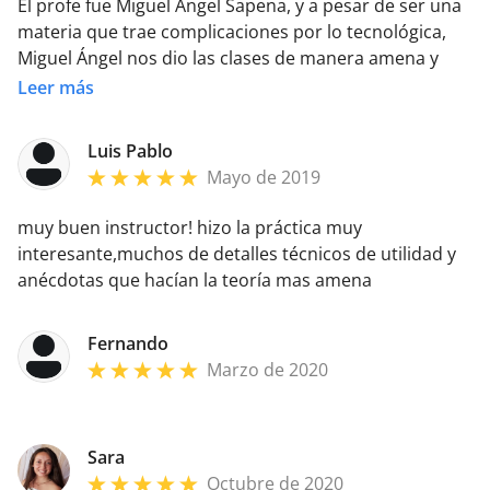
El profe fue Miguel Ángel Sapena, y a pesar de ser una
materia que trae complicaciones por lo tecnológica,
Miguel Ángel nos dio las clases de manera amena y
llevadera. De a poco uno va perdiendo el miedo a los
Leer más
aparatos y va tomando confianza a medida que
manipula los diferentes medios de comunicación. Muy
Luis Pablo
buen curso! Recomiendo repasar antes de ir a clase.
Mayo de 2019
muy buen instructor! hizo la práctica muy
interesante,muchos de detalles técnicos de utilidad y
anécdotas que hacían la teoría mas amena
Fernando
Marzo de 2020
Sara
Octubre de 2020