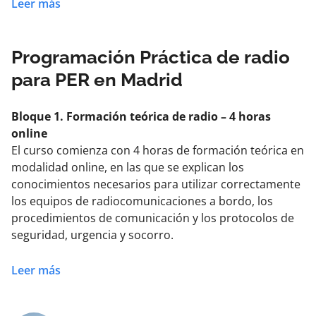
de radiooperador de largo alcance, que será válido
Leer más
para todas las titulaciones náuticas y que en caso de
realizarse eximirá de la realización del curso de
radiooperador de corto alcance.
Programación Práctica de radio
para PER en Madrid
Bloque 1. Formación teórica de radio – 4 horas
online
El curso comienza con 4 horas de formación teórica en
modalidad online, en las que se explican los
conocimientos necesarios para utilizar correctamente
los equipos de radiocomunicaciones a bordo, los
procedimientos de comunicación y los protocolos de
seguridad, urgencia y socorro.
24 horas antes del inicio de la sesión teórica recibirás
Leer más
por email las instrucciones y el enlace de acceso para
conectarte a la clase online.