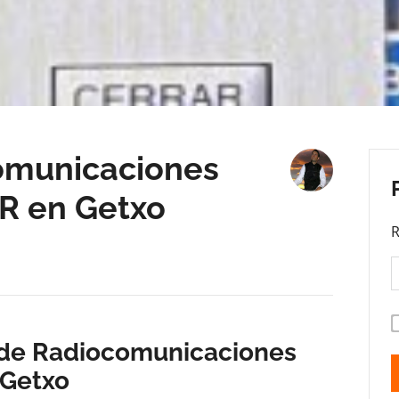
omunicaciones
R en Getxo
R
o de Radiocomunicaciones
 Getxo