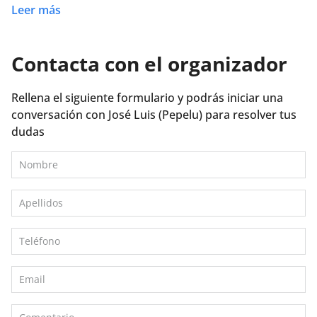
divertida, en la cual se aprende mucho y el trato ha
Leer más
sido excelente, y muy profesional. Lo recomiendo.
Contacta con el organizador
Rellena el siguiente formulario y podrás iniciar una
conversación con José Luis (Pepelu) para resolver tus
dudas