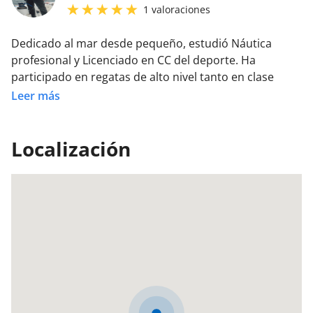
1
valoraciones
Dedicado al mar desde pequeño, estudió Náutica
profesional y Licenciado en CC del deporte. Ha
participado en regatas de alto nivel tanto en clase
catamaran, Tornado. Y en cruceros como Patrón
Leer más
durante más de 20 años por todo el circuito nacional.
Director de la escuela náutica en Castellón desde hace
Localización
más de 20 años.