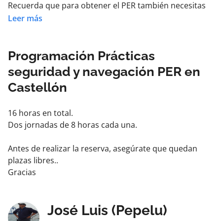
Recuerda que para obtener el PER también necesitas
superar un examen teórico y completar un curso de
Leer más
Radio Operador de Corto Alcance.
Programación Prácticas
seguridad y navegación PER en
Castellón
16 horas en total.
Dos jornadas de 8 horas cada una.
Antes de realizar la reserva, asegúrate que quedan
plazas libres..
Gracias
José Luis (Pepelu)