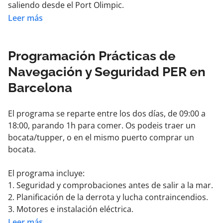
saliendo desde el Port Olimpic.
Leer más
Al finalizar las prácticas obtendrás el certificado oficial
prácticas de seguridad y navegación para la obtención
del PER.
Programación Prácticas de
Navegación y Seguridad PER en
Barcelona
El programa se reparte entre los dos días, de 09:00 a
18:00, parando 1h para comer. Os podeis traer un
bocata/tupper, o en el mismo puerto comprar un
bocata.
El programa incluye:
1. Seguridad y comprobaciones antes de salir a la mar.
2. Planificación de la derrota y lucha contraincendios.
3. Motores e instalación eléctrica.
4. Mantenimiento de la embarcación, prevención de la
Leer más