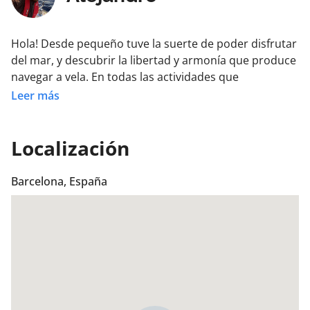
Hola! Desde pequeño tuve la suerte de poder disfrutar
del mar, y descubrir la libertad y armonía que produce
navegar a vela. En todas las actividades que
realizamos, encontrarás a un patrón/a profesional con
Leer más
el objetivo de transmitir sus conocimientos de la mejor
manera.
Localización
Barcelona, España