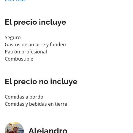
contaminación y cabuyería.
5. Maniobras.
6. Fondeo, vigilancia y control de la derrota.
El precio incluye
7. Navegación.
8. Maniobras de seguridad.
Seguro
Gastos de amarre y fondeo
Patrón profesional
Combustible
El precio no incluye
Comidas a bordo
Comidas y bebidas en tierra
Alejandro