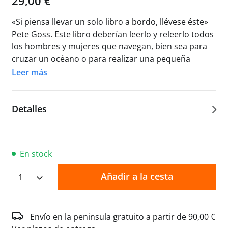
29,00 €
«Si piensa llevar un solo libro a bordo, llévese éste»
Pete Goss. Este libro deberían leerlo y releerlo todos
los hombres y mujeres que navegan, bien sea para
cruzar un océano o para realizar una pequeña
navegación costera, vayan como patrones o como
Leer más
tripulantes. Peter Bruce, en sus muchos años de
navegación en la Royal Navy, vivió borrascas
invernales extraordinariamente duras en medio del
Detalles
Atlántico a la altura de Terranova y Ciudad el Cabo,
así como tifones en los mares del Japón y Baja
California, cuando su barco fue forzado a adentrarse
En stock
en el ojo del huracán. Tras dejar la Royal Navy,
continúa dedicando largos períodos de su vida al
Añadir a la cesta
1
mar, ya sea en regata o recopilando información
para sus guías náuticas desde su casa en Lymington.
Posee un buen cúmulo de trofeos obtenidos a bordo
Envío en la peninsula gratuito a partir de 90,00 €
de sus propios barcos, y sus mejores resultados han