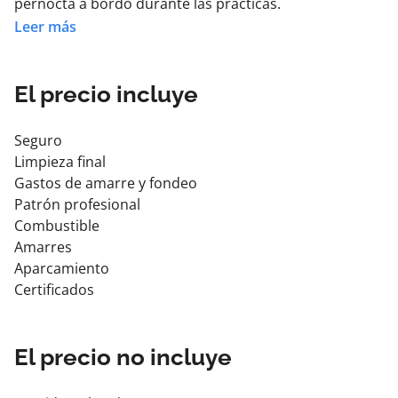
pernocta a bordo durante las prácticas.
Leer más
Una semana antes del examen se hará el intensivo
(opcional pero incluido en el precio) donde
repasaremos todo el curso de nuevo.
El precio incluye
Seguro
Limpieza final
Gastos de amarre y fondeo
Patrón profesional
Combustible
Amarres
Aparcamiento
Certificados
El precio no incluye