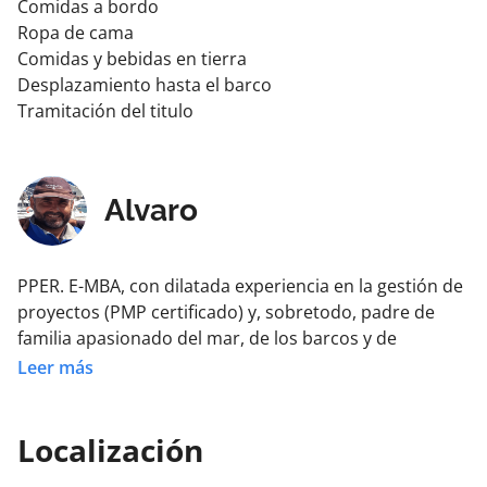
Comidas a bordo
Ropa de cama
Comidas y bebidas en tierra
Desplazamiento hasta el barco
Tramitación del titulo
Alvaro
PPER. E-MBA, con dilatada experiencia en la gestión de
proyectos (PMP certificado) y, sobretodo, padre de
familia apasionado del mar, de los barcos y de
Asturias. Con una natural vocación de servicio a los
Leer más
clientes. La innovación y la creatividad son
imprescindibles para mover las conversaciones de
Localización
“coste” a “valor”.