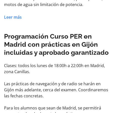
motos de agua sin limitación de potencia.
Incluye el curso teórico en Madrid, además de las
Leer más
prácticas obligatorias de Seguridad y de Navegación y
la de Radio-operador de corto alcance, ambas a
realizar en Gijón.
Programación Curso PER en
Madrid con prácticas en Gijón
Aprobado garantizado y prohibido estudiar.
incluidas y aprobado garantizado
Clases: todos los lunes de 18:00h a 22:00h en Madrid,
zona Canillas.
Las prácticas de navegación y de radio se harán en
Gijón más adelante, cerca del examen. Coordinaremos
las fechas concretas.
Para los alumnos que sean de Madrid, se permitirá