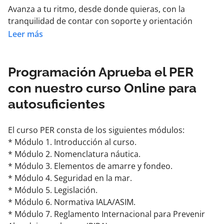
Avanza a tu ritmo, desde donde quieras, con la
tranquilidad de contar con soporte y orientación
cuando lo necesites.
Leer más
Ideal tanto si empiezas desde cero como si quieres
reforzar conceptos clave.
Prepara tu examen desde el PC, Tablet o Móvil, con el
Programación Aprueba el PER
Campus virtual más avanzado.
con nuestro curso Online para
autosuficientes
Tandrás acceso al campus virtual durante 120 días.
Te prepararás para cualquier examen oficial de
El curso PER consta de los siguientes módulos:
cualquier comunidad autónoma con suma facilidad.
* Módulo 1. Introducción al curso.
* Módulo 2. Nomenclatura náutica.
En este curso se incluye todo el material didáctico
* Módulo 3. Elementos de amarre y fondeo.
necesario para preparar el programa oficial de
* Módulo 4. Seguridad en la mar.
estudio.
* Módulo 5. Legislación.
* Módulo 6. Normativa IALA/ASIM.
La plataforma integra el programa oficial y sus
* Módulo 7. Reglamento Internacional para Prevenir